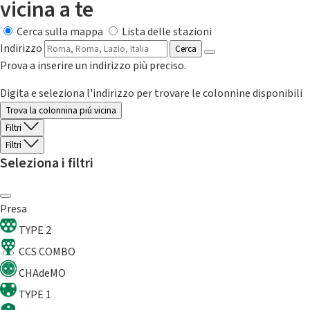
vicina a te
Cerca sulla mappa
Lista delle stazioni
Indirizzo
Cerca
Prova a inserire un indirizzo più preciso.
Digita e seleziona l'indirizzo per trovare le colonnine disponibili
Trova la colonnina piú vicina
Filtri
Filtri
Seleziona i filtri
Presa
TYPE 2
CCS COMBO
CHAdeMO
TYPE 1