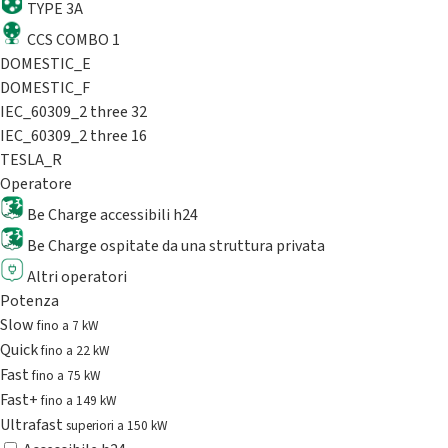
TYPE 3A
CCS COMBO 1
DOMESTIC_E
DOMESTIC_F
IEC_60309_2 three 32
IEC_60309_2 three 16
TESLA_R
Operatore
Be Charge accessibili h24
Be Charge ospitate da una struttura privata
Altri operatori
Potenza
Slow
fino a 7 kW
Quick
fino a 22 kW
Fast
fino a 75 kW
Fast+
fino a 149 kW
Ultrafast
superiori a 150 kW