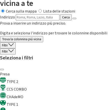
vicina a te
Cerca sulla mappa
Lista delle stazioni
Indirizzo
Cerca
Prova a inserire un indirizzo più preciso.
Digita e seleziona l'indirizzo per trovare le colonnine disponibili
Trova la colonnina piú vicina
Filtri
Filtri
Seleziona i filtri
Presa
TYPE 2
CCS COMBO
CHAdeMO
TYPE 1