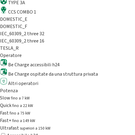
TYPE 3A
CCS COMBO 1
DOMESTIC_E
DOMESTIC_F
IEC_60309_2 three 32
IEC_60309_2 three 16
TESLA_R
Operatore
Be Charge accessibili h24
Be Charge ospitate da una struttura privata
Altri operatori
Potenza
Slow
fino a 7 kW
Quick
fino a 22 kW
Fast
fino a 75 kW
Fast+
fino a 149 kW
Ultrafast
superiori a 150 kW