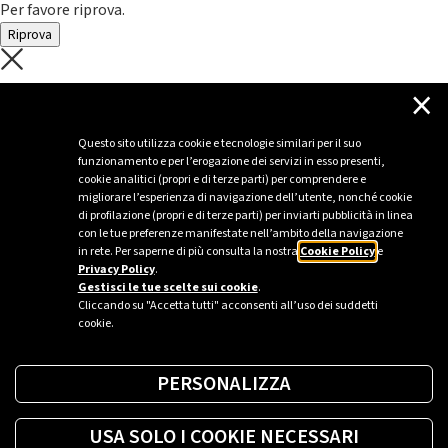
Per favore riprova.
Riprova
C'è un problema con il recupero dei
×
dati.
Questo sito utilizza cookie e tecnologie similari per il suo
funzionamento e per l’erogazione dei servizi in esso presenti,
Per favore riprova piú tardi
cookie analitici (propri e di terze parti) per comprendere e
migliorare l’esperienza di navigazione dell’utente, nonché cookie
Chiudi
di profilazione (propri e di terze parti) per inviarti pubblicità in linea
con le tue preferenze manifestate nell’ambito della navigazione
in rete. Per saperne di più consulta la nostra
Cookie Policy
e
Privacy Policy
.
Sei un’azienda o una PA?
Gestisci le tue scelte sui cookie
.
Cliccando su "Accetta tutti" acconsenti all’uso dei suddetti
cookie.
Trova la soluzione più giusta per te.
PERSONALIZZA
Richiedi una colonnina
USA SOLO I COOKIE NECESSARI