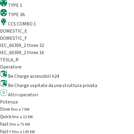
TYPE 1
TYPE 3A
CCS COMBO 1
DOMESTIC_E
DOMESTIC_F
IEC_60309_2 three 32
IEC_60309_2 three 16
TESLA_R
Operatore
Be Charge accessibili h24
Be Charge ospitate da una struttura privata
Altri operatori
Potenza
Slow
fino a 7 kW
Quick
fino a 22 kW
Fast
fino a 75 kW
Fast+
fino a 149 kW