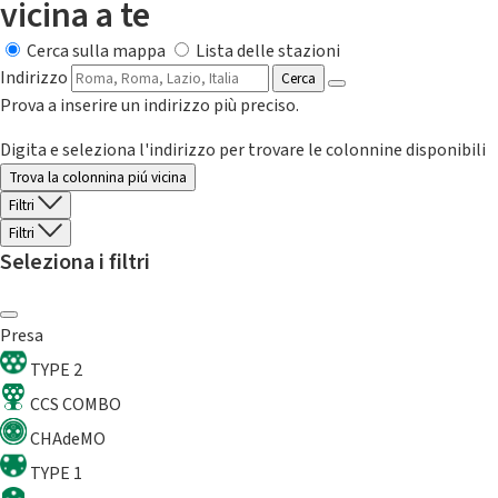
vicina a te
Cerca sulla mappa
Lista delle stazioni
Indirizzo
Cerca
Prova a inserire un indirizzo più preciso.
Digita e seleziona l'indirizzo per trovare le colonnine disponibili
Trova la colonnina piú vicina
Filtri
Filtri
Seleziona i filtri
Presa
TYPE 2
CCS COMBO
CHAdeMO
TYPE 1