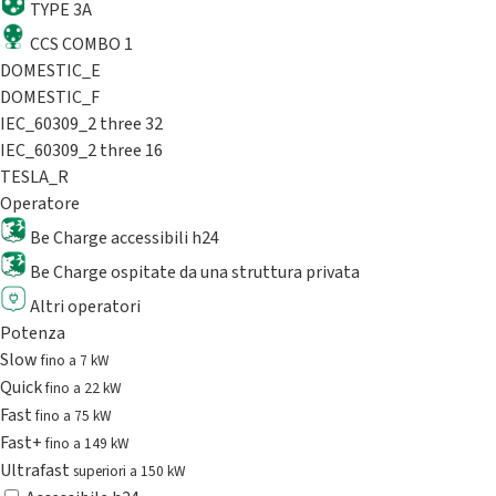
TYPE 3A
CCS COMBO 1
DOMESTIC_E
DOMESTIC_F
IEC_60309_2 three 32
IEC_60309_2 three 16
TESLA_R
Operatore
Be Charge accessibili h24
Be Charge ospitate da una struttura privata
Altri operatori
Potenza
Slow
fino a 7 kW
Quick
fino a 22 kW
Fast
fino a 75 kW
Fast+
fino a 149 kW
Ultrafast
superiori a 150 kW