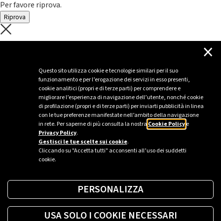
Per favore riprova.
Riprova
C'è un problema con il recupero dei
×
dati.
Questo sito utilizza cookie e tecnologie similari per il suo
funzionamento e per l’erogazione dei servizi in esso presenti,
Per favore riprova piú tardi
cookie analitici (propri e di terze parti) per comprendere e
migliorare l’esperienza di navigazione dell’utente, nonché cookie
Chiudi
di profilazione (propri e di terze parti) per inviarti pubblicità in linea
con le tue preferenze manifestate nell’ambito della navigazione
in rete. Per saperne di più consulta la nostra
Cookie Policy
e
Privacy Policy
.
Sei un’azienda o una PA?
Gestisci le tue scelte sui cookie
.
Cliccando su "Accetta tutti" acconsenti all’uso dei suddetti
cookie.
Trova la soluzione più giusta per te.
PERSONALIZZA
Richiedi una colonnina
USA SOLO I COOKIE NECESSARI