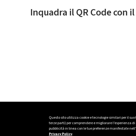
Inquadra il QR Code con i
Questo sito utilizza cookie e tecnologie similari per il suo
terze parti) per comprendere e migliorare l’esperienza di n
pubblicità in linea con le tue preferenze manifestate nell
Privacy Policy
.