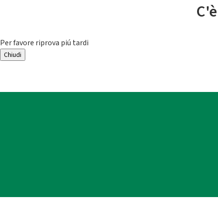
C'è
Per favore riprova piú tardi
Chiudi