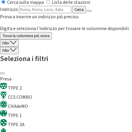
Cerca sulla mappa
Lista delle stazioni
Indirizzo
Cerca
Prova a inserire un indirizzo più preciso.
Digita e seleziona l'indirizzo per trovare le colonnine disponibili
Trova la colonnina piú vicina
Filtri
Filtri
Seleziona i filtri
Presa
TYPE 2
CCS COMBO
CHAdeMO
TYPE 1
TYPE 3A