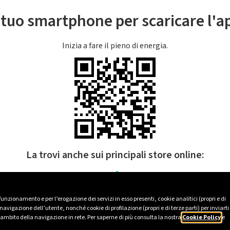
l tuo smartphone per scaricare l'
Inizia a fare il pieno di energia.
La trovi anche sui principali store online:
 funzionamento e per l’erogazione dei servizi in esso presenti, cookie analitici (propri e di
avigazione dell’utente, nonché cookie di profilazione (propri e di terze parti) per inviarti
’ambito della navigazione in rete. Per saperne di più consulta la nostra
Cookie Policy
e