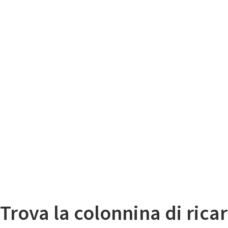
Il
Mappa colonnine di ricarica auto elettriche
Trova la colonnina di ricar