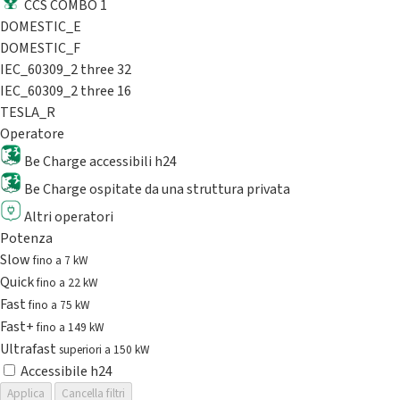
CCS COMBO 1
DOMESTIC_E
DOMESTIC_F
IEC_60309_2 three 32
IEC_60309_2 three 16
TESLA_R
Operatore
Be Charge accessibili h24
Be Charge ospitate da una struttura privata
Altri operatori
Potenza
Slow
fino a 7 kW
Quick
fino a 22 kW
Fast
fino a 75 kW
Fast+
fino a 149 kW
Ultrafast
superiori a 150 kW
Accessibile h24
Applica
Cancella filtri