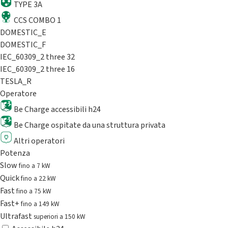
TYPE 3A
CCS COMBO 1
DOMESTIC_E
DOMESTIC_F
IEC_60309_2 three 32
IEC_60309_2 three 16
TESLA_R
Operatore
Be Charge accessibili h24
Be Charge ospitate da una struttura privata
Altri operatori
Potenza
Slow
fino a 7 kW
Quick
fino a 22 kW
Fast
fino a 75 kW
Fast+
fino a 149 kW
Ultrafast
superiori a 150 kW