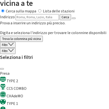
vicina a te
Cerca sulla mappa
Lista delle stazioni
Indirizzo
Cerca
Prova a inserire un indirizzo più preciso.
Digita e seleziona l'indirizzo per trovare le colonnine disponibili
Trova la colonnina piú vicina
Filtri
Filtri
Seleziona i filtri
Presa
TYPE 2
CCS COMBO
CHAdeMO
TYPE 1