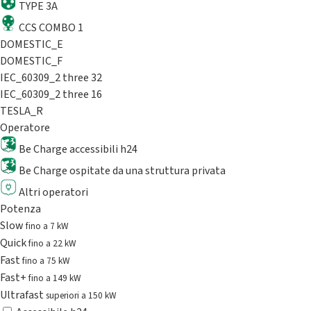
TYPE 3A
CCS COMBO 1
DOMESTIC_E
DOMESTIC_F
IEC_60309_2 three 32
IEC_60309_2 three 16
TESLA_R
Operatore
Be Charge accessibili h24
Be Charge ospitate da una struttura privata
Altri operatori
Potenza
Slow
fino a 7 kW
Quick
fino a 22 kW
Fast
fino a 75 kW
Fast+
fino a 149 kW
Ultrafast
superiori a 150 kW