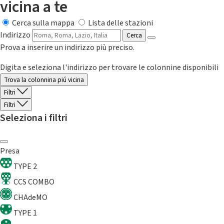
vicina a te
Cerca sulla mappa
Lista delle stazioni
Indirizzo
Cerca
Prova a inserire un indirizzo più preciso.
Digita e seleziona l'indirizzo per trovare le colonnine disponibili
Trova la colonnina piú vicina
Filtri
Filtri
Seleziona i filtri
Presa
TYPE 2
CCS COMBO
CHAdeMO
TYPE 1