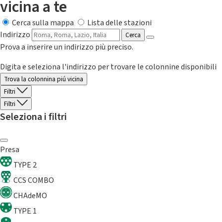
vicina a te
Cerca sulla mappa
Lista delle stazioni
Indirizzo
Cerca
Prova a inserire un indirizzo più preciso.
Digita e seleziona l'indirizzo per trovare le colonnine disponibili
Trova la colonnina piú vicina
Filtri
Filtri
Seleziona i filtri
Presa
TYPE 2
CCS COMBO
CHAdeMO
TYPE 1