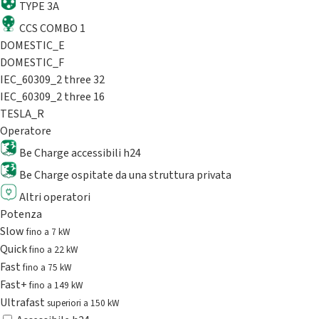
TYPE 3A
CCS COMBO 1
DOMESTIC_E
DOMESTIC_F
IEC_60309_2 three 32
IEC_60309_2 three 16
TESLA_R
Operatore
Be Charge accessibili h24
Be Charge ospitate da una struttura privata
Altri operatori
Potenza
Slow
fino a 7 kW
Quick
fino a 22 kW
Fast
fino a 75 kW
Fast+
fino a 149 kW
Ultrafast
superiori a 150 kW