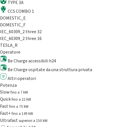
TYPE 3A
CCS COMBO 1
DOMESTIC_E
DOMESTIC_F
IEC_60309_2 three 32
IEC_60309_2 three 16
TESLA_R
Operatore
Be Charge accessibili h24
Be Charge ospitate da una struttura privata
Altri operatori
Potenza
Slow
fino a 7 kW
Quick
fino a 22 kW
Fast
fino a 75 kW
Fast+
fino a 149 kW
Ultrafast
superiori a 150 kW