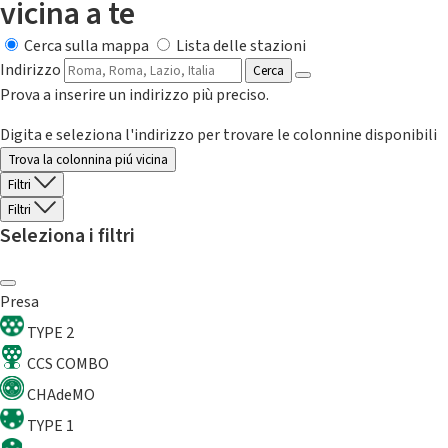
vicina a te
Cerca sulla mappa
Lista delle stazioni
Indirizzo
Cerca
Prova a inserire un indirizzo più preciso.
Digita e seleziona l'indirizzo per trovare le colonnine disponibili
Trova la colonnina piú vicina
Filtri
Filtri
Seleziona i filtri
Presa
TYPE 2
CCS COMBO
CHAdeMO
TYPE 1