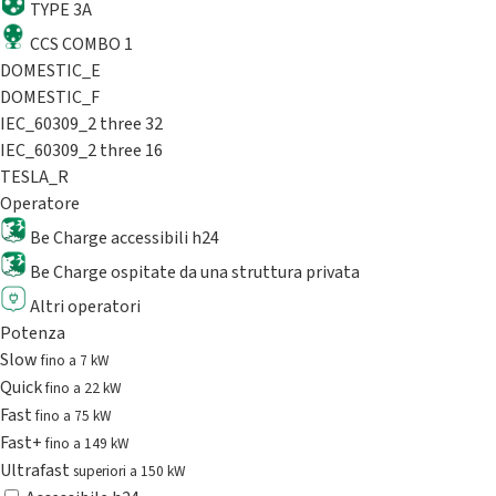
TYPE 3A
CCS COMBO 1
DOMESTIC_E
DOMESTIC_F
IEC_60309_2 three 32
IEC_60309_2 three 16
TESLA_R
Operatore
Be Charge accessibili h24
Be Charge ospitate da una struttura privata
Altri operatori
Potenza
Slow
fino a 7 kW
Quick
fino a 22 kW
Fast
fino a 75 kW
Fast+
fino a 149 kW
Ultrafast
superiori a 150 kW