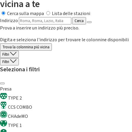
vicina a te
Cerca sulla mappa
Lista delle stazioni
Indirizzo
Cerca
Prova a inserire un indirizzo più preciso.
Digita e seleziona l'indirizzo per trovare le colonnine disponibili
Trova la colonnina piú vicina
Filtri
Filtri
Seleziona i filtri
Presa
TYPE 2
CCS COMBO
CHAdeMO
TYPE 1