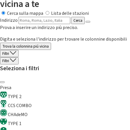
vicina a te
Cerca sulla mappa
Lista delle stazioni
Indirizzo
Cerca
Prova a inserire un indirizzo più preciso.
Digita e seleziona l'indirizzo per trovare le colonnine disponibili
Trova la colonnina piú vicina
Filtri
Filtri
Seleziona i filtri
Presa
TYPE 2
CCS COMBO
CHAdeMO
TYPE 1