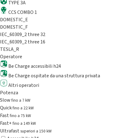
TYPE 3A
CCS COMBO 1
DOMESTIC_E
DOMESTIC_F
IEC_60309_2 three 32
IEC_60309_2 three 16
TESLA_R
Operatore
Be Charge accessibili h24
Be Charge ospitate da una struttura privata
Altri operatori
Potenza
Slow
fino a 7 kW
Quick
fino a 22 kW
Fast
fino a 75 kW
Fast+
fino a 149 kW
Ultrafast
superiori a 150 kW