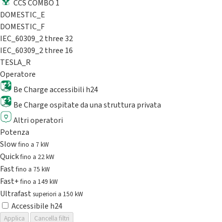
CCS COMBO 1
DOMESTIC_E
DOMESTIC_F
IEC_60309_2 three 32
IEC_60309_2 three 16
TESLA_R
Operatore
Be Charge accessibili h24
Be Charge ospitate da una struttura privata
Altri operatori
Potenza
Slow
fino a 7 kW
Quick
fino a 22 kW
Fast
fino a 75 kW
Fast+
fino a 149 kW
Ultrafast
superiori a 150 kW
Accessibile h24
Applica
Cancella filtri