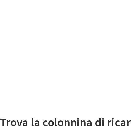
Il
Mappa colonnine di ricarica auto elettriche
Trova la colonnina di ricar