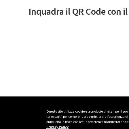
Inquadra il QR Code con i
Questo sito utilizza cookie e tecnologie similari per il suo
terze parti) per comprendere e migliorare l’esperienza di n
pubblicità in linea con le tue preferenze manifestate nell
Privacy Policy
.