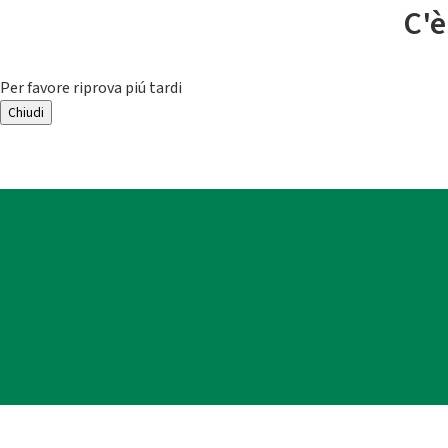
C'è
Per favore riprova piú tardi
Chiudi