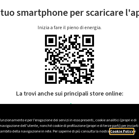
l tuo smartphone per scaricare l'
Inizia a fare il pieno di energia.
La trovi anche sui principali store online:
 funzionamento e per l’erogazione dei servizi in esso presenti, cookie analitici (propri e di
avigazione dell’utente, nonché cookie di profilazione (propri e di terze parti) per inviarti
’ambito della navigazione in rete. Per saperne di più consulta la nostra
Cookie Policy
e