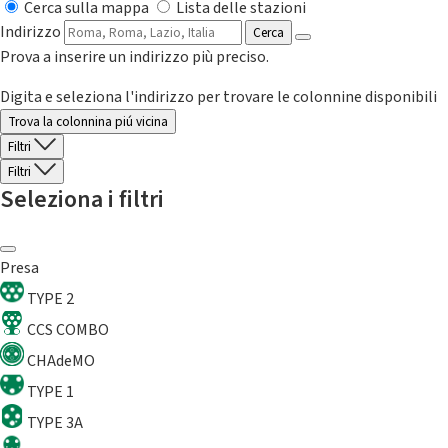
Cerca sulla mappa
Lista delle stazioni
Indirizzo
Cerca
Prova a inserire un indirizzo più preciso.
Digita e seleziona l'indirizzo per trovare le colonnine disponibili
Trova la colonnina piú vicina
Filtri
Filtri
Seleziona i filtri
Presa
TYPE 2
CCS COMBO
CHAdeMO
TYPE 1
TYPE 3A