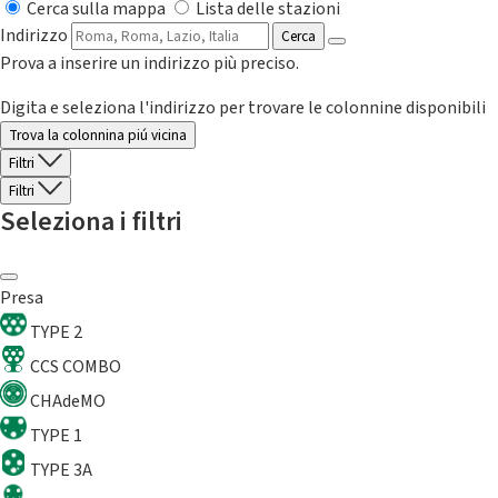
Cerca sulla mappa
Lista delle stazioni
Indirizzo
Cerca
Prova a inserire un indirizzo più preciso.
Digita e seleziona l'indirizzo per trovare le colonnine disponibili
Trova la colonnina piú vicina
Filtri
Filtri
Seleziona i filtri
Presa
TYPE 2
CCS COMBO
CHAdeMO
TYPE 1
TYPE 3A