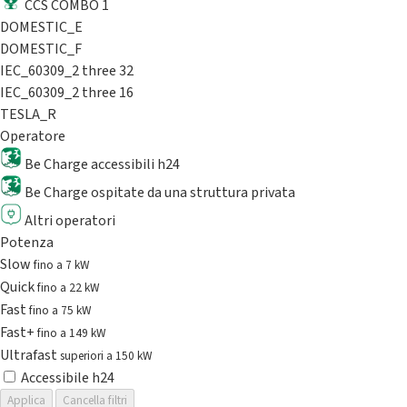
CCS COMBO 1
DOMESTIC_E
DOMESTIC_F
IEC_60309_2 three 32
IEC_60309_2 three 16
TESLA_R
Operatore
Be Charge accessibili h24
Be Charge ospitate da una struttura privata
Altri operatori
Potenza
Slow
fino a 7 kW
Quick
fino a 22 kW
Fast
fino a 75 kW
Fast+
fino a 149 kW
Ultrafast
superiori a 150 kW
Accessibile h24
Applica
Cancella filtri