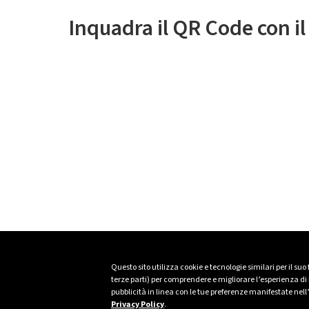
Inquadra il QR Code con i
Questo sito utilizza cookie e tecnologie similari per il suo
terze parti) per comprendere e migliorare l’esperienza di n
pubblicità in linea con le tue preferenze manifestate nell
Privacy Policy
.