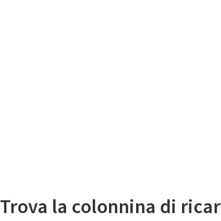
Il
Mappa colonnine di ricarica auto elettriche
Trova la colonnina di ricar