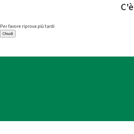
C'è
Per favore riprova piú tardi
Chiudi