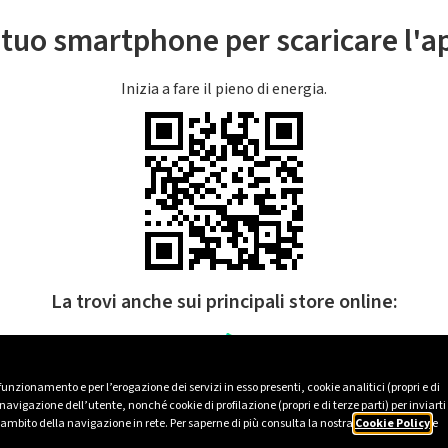
l tuo smartphone per scaricare l'
Inizia a fare il pieno di energia.
La trovi anche sui principali store online:
 funzionamento e per l’erogazione dei servizi in esso presenti, cookie analitici (propri e di
avigazione dell’utente, nonché cookie di profilazione (propri e di terze parti) per inviarti
’ambito della navigazione in rete. Per saperne di più consulta la nostra
Cookie Policy
e