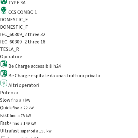
TYPE 3A
CCS COMBO 1
DOMESTIC_E
DOMESTIC_F
IEC_60309_2 three 32
IEC_60309_2 three 16
TESLA_R
Operatore
Be Charge accessibili h24
Be Charge ospitate da una struttura privata
Altri operatori
Potenza
Slow
fino a 7 kW
Quick
fino a 22 kW
Fast
fino a 75 kW
Fast+
fino a 149 kW
Ultrafast
superiori a 150 kW