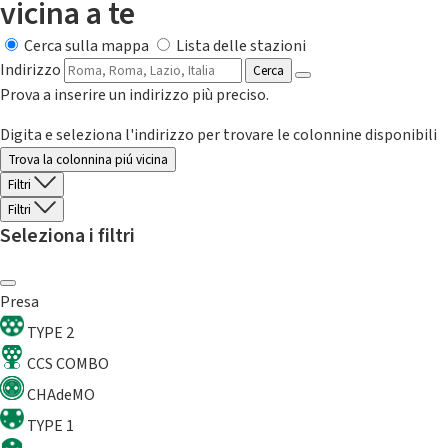
vicina a te
Cerca sulla mappa
Lista delle stazioni
Indirizzo
Cerca
Prova a inserire un indirizzo più preciso.
Digita e seleziona l'indirizzo per trovare le colonnine disponibili
Trova la colonnina piú vicina
Filtri
Filtri
Seleziona i filtri
Presa
TYPE 2
CCS COMBO
CHAdeMO
TYPE 1