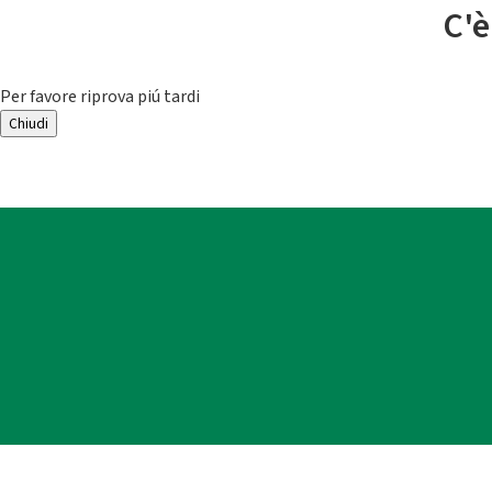
C'è
Per favore riprova piú tardi
Chiudi