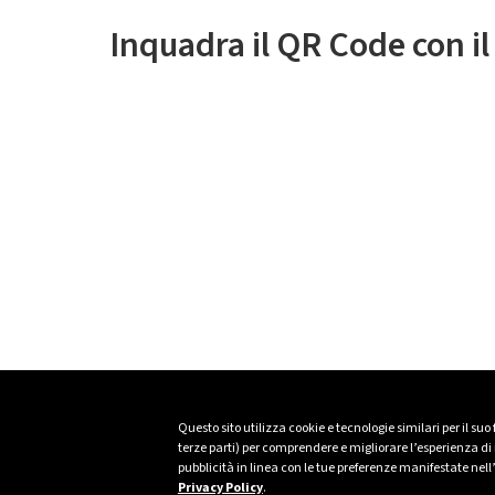
Inquadra il QR Code con i
Questo sito utilizza cookie e tecnologie similari per il suo
terze parti) per comprendere e migliorare l’esperienza di n
pubblicità in linea con le tue preferenze manifestate nell
Privacy Policy
.