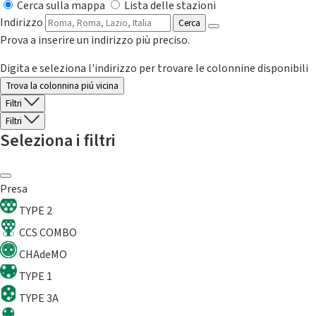
Cerca sulla mappa
Lista delle stazioni
Indirizzo
Cerca
Prova a inserire un indirizzo più preciso.
Digita e seleziona l'indirizzo per trovare le colonnine disponibili
Trova la colonnina piú vicina
Filtri
Filtri
Seleziona i filtri
Presa
TYPE 2
CCS COMBO
CHAdeMO
TYPE 1
TYPE 3A