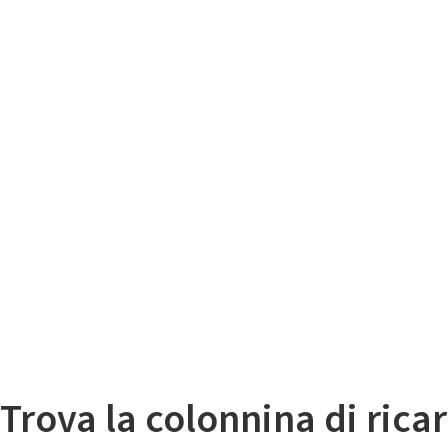
Il
Mappa colonnine di ricarica auto elettriche
Trova la colonnina di ricar