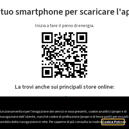
l tuo smartphone per scaricare l'
Inizia a fare il pieno di energia.
La trovi anche sui principali store online:
 funzionamento e per l’erogazione dei servizi in esso presenti, cookie analitici (propri e di
avigazione dell’utente, nonché cookie di profilazione (propri e di terze parti) per inviarti
’ambito della navigazione in rete. Per saperne di più consulta la nostra
Cookie Policy
e