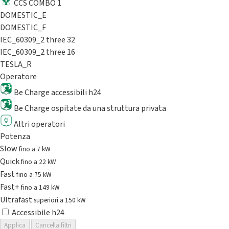
CCS COMBO 1
DOMESTIC_E
DOMESTIC_F
IEC_60309_2 three 32
IEC_60309_2 three 16
TESLA_R
Operatore
Be Charge accessibili h24
Be Charge ospitate da una struttura privata
Altri operatori
Potenza
Slow
fino a 7 kW
Quick
fino a 22 kW
Fast
fino a 75 kW
Fast+
fino a 149 kW
Ultrafast
superiori a 150 kW
Accessibile h24
Applica
Cancella filtri