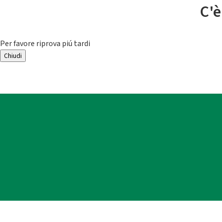
C'è
Per favore riprova piú tardi
Chiudi