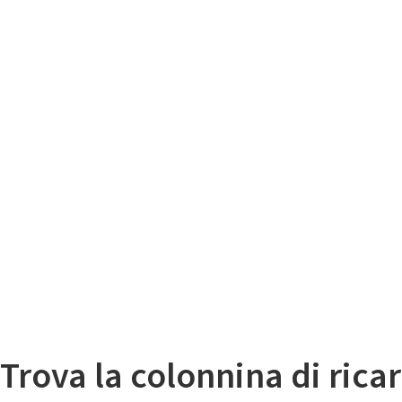
Il
Mappa colonnine di ricarica auto elettriche
Trova la colonnina di ricar