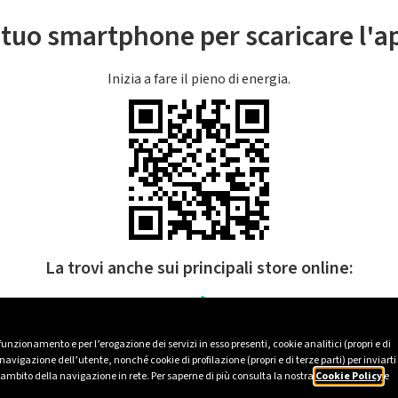
l tuo smartphone per scaricare l'
Inizia a fare il pieno di energia.
La trovi anche sui principali store online:
 funzionamento e per l’erogazione dei servizi in esso presenti, cookie analitici (propri e di
avigazione dell’utente, nonché cookie di profilazione (propri e di terze parti) per inviarti
’ambito della navigazione in rete. Per saperne di più consulta la nostra
Cookie Policy
e