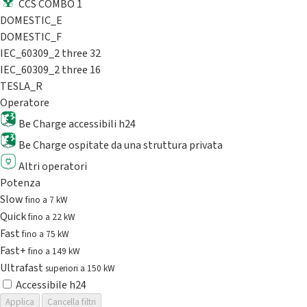
CCS COMBO 1
DOMESTIC_E
DOMESTIC_F
IEC_60309_2 three 32
IEC_60309_2 three 16
TESLA_R
Operatore
Be Charge accessibili h24
Be Charge ospitate da una struttura privata
Altri operatori
Potenza
Slow
fino a 7 kW
Quick
fino a 22 kW
Fast
fino a 75 kW
Fast+
fino a 149 kW
Ultrafast
superiori a 150 kW
Accessibile h24
Applica
Cancella filtri