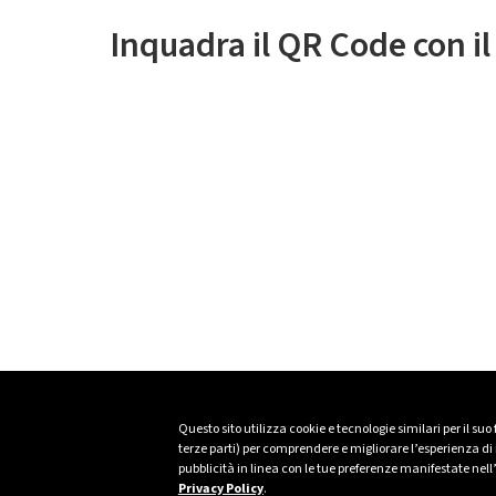
Inquadra il QR Code con i
Questo sito utilizza cookie e tecnologie similari per il suo
terze parti) per comprendere e migliorare l’esperienza di n
pubblicità in linea con le tue preferenze manifestate nell
Privacy Policy
.