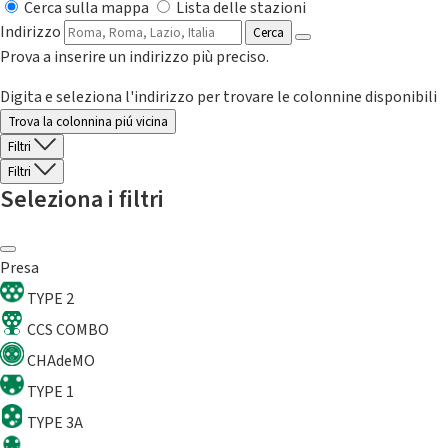
Cerca sulla mappa
Lista delle stazioni
Indirizzo
Cerca
Prova a inserire un indirizzo più preciso.
Digita e seleziona l'indirizzo per trovare le colonnine disponibili
Trova la colonnina piú vicina
Filtri
Filtri
Seleziona i filtri
Presa
TYPE 2
CCS COMBO
CHAdeMO
TYPE 1
TYPE 3A