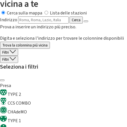
vicina a te
Cerca sulla mappa
Lista delle stazioni
Indirizzo
Cerca
Prova a inserire un indirizzo più preciso.
Digita e seleziona l'indirizzo per trovare le colonnine disponibili
Trova la colonnina piú vicina
Filtri
Filtri
Seleziona i filtri
Presa
TYPE 2
CCS COMBO
CHAdeMO
TYPE 1