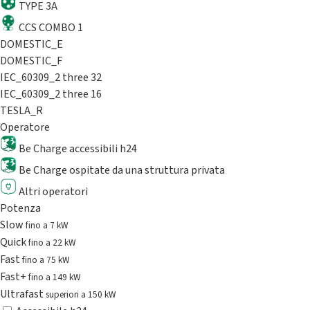
TYPE 3A
CCS COMBO 1
DOMESTIC_E
DOMESTIC_F
IEC_60309_2 three 32
IEC_60309_2 three 16
TESLA_R
Operatore
Be Charge accessibili h24
Be Charge ospitate da una struttura privata
Altri operatori
Potenza
Slow
fino a 7 kW
Quick
fino a 22 kW
Fast
fino a 75 kW
Fast+
fino a 149 kW
Ultrafast
superiori a 150 kW