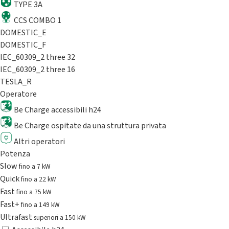
TYPE 3A
CCS COMBO 1
DOMESTIC_E
DOMESTIC_F
IEC_60309_2 three 32
IEC_60309_2 three 16
TESLA_R
Operatore
Be Charge accessibili h24
Be Charge ospitate da una struttura privata
Altri operatori
Potenza
Slow
fino a 7 kW
Quick
fino a 22 kW
Fast
fino a 75 kW
Fast+
fino a 149 kW
Ultrafast
superiori a 150 kW