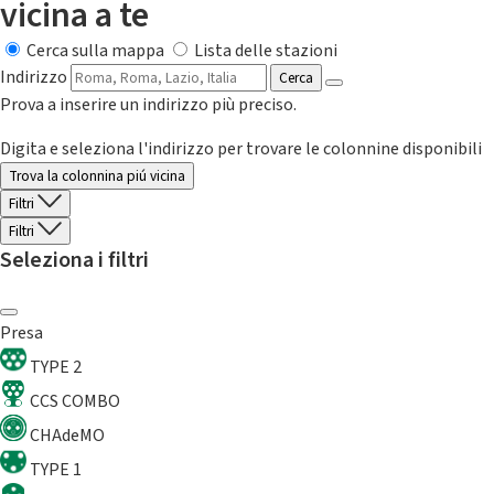
vicina a te
Cerca sulla mappa
Lista delle stazioni
Indirizzo
Cerca
Prova a inserire un indirizzo più preciso.
Digita e seleziona l'indirizzo per trovare le colonnine disponibili
Trova la colonnina piú vicina
Filtri
Filtri
Seleziona i filtri
Presa
TYPE 2
CCS COMBO
CHAdeMO
TYPE 1