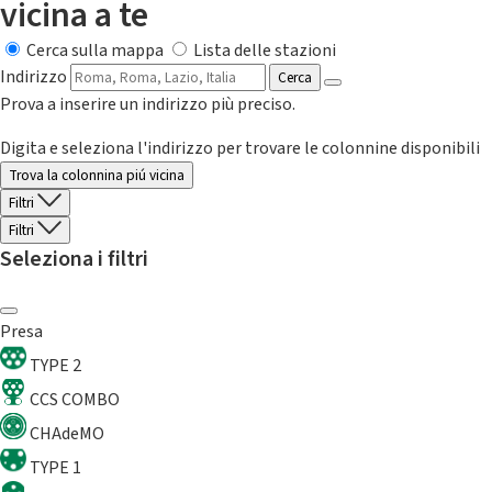
vicina a te
Cerca sulla mappa
Lista delle stazioni
Indirizzo
Cerca
Prova a inserire un indirizzo più preciso.
Digita e seleziona l'indirizzo per trovare le colonnine disponibili
Trova la colonnina piú vicina
Filtri
Filtri
Seleziona i filtri
Presa
TYPE 2
CCS COMBO
CHAdeMO
TYPE 1