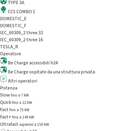
TYPE 3A
CCS COMBO 1
DOMESTIC_E
DOMESTIC_F
IEC_60309_2 three 32
IEC_60309_2 three 16
TESLA_R
Operatore
Be Charge accessibili h24
Be Charge ospitate da una struttura privata
Altri operatori
Potenza
Slow
fino a 7 kW
Quick
fino a 22 kW
Fast
fino a 75 kW
Fast+
fino a 149 kW
Ultrafast
superiori a 150 kW