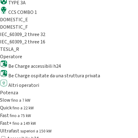
TYPE 3A
CCS COMBO 1
DOMESTIC_E
DOMESTIC_F
IEC_60309_2 three 32
IEC_60309_2 three 16
TESLA_R
Operatore
Be Charge accessibili h24
Be Charge ospitate da una struttura privata
Altri operatori
Potenza
Slow
fino a 7 kW
Quick
fino a 22 kW
Fast
fino a 75 kW
Fast+
fino a 149 kW
Ultrafast
superiori a 150 kW