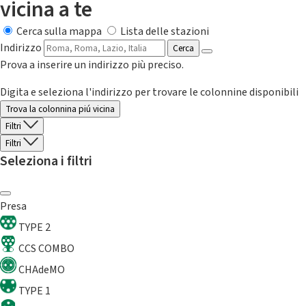
vicina a te
Cerca sulla mappa
Lista delle stazioni
Indirizzo
Cerca
Prova a inserire un indirizzo più preciso.
Digita e seleziona l'indirizzo per trovare le colonnine disponibili
Trova la colonnina piú vicina
Filtri
Filtri
Seleziona i filtri
Presa
TYPE 2
CCS COMBO
CHAdeMO
TYPE 1