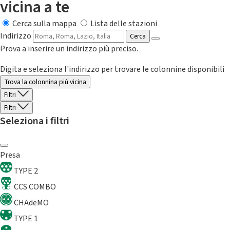
vicina a te
Cerca sulla mappa
Lista delle stazioni
Indirizzo
Cerca
Prova a inserire un indirizzo più preciso.
Digita e seleziona l'indirizzo per trovare le colonnine disponibili
Trova la colonnina piú vicina
Filtri
Filtri
Seleziona i filtri
Presa
TYPE 2
CCS COMBO
CHAdeMO
TYPE 1