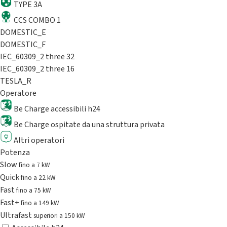
TYPE 3A
CCS COMBO 1
DOMESTIC_E
DOMESTIC_F
IEC_60309_2 three 32
IEC_60309_2 three 16
TESLA_R
Operatore
Be Charge accessibili h24
Be Charge ospitate da una struttura privata
Altri operatori
Potenza
Slow
fino a 7 kW
Quick
fino a 22 kW
Fast
fino a 75 kW
Fast+
fino a 149 kW
Ultrafast
superiori a 150 kW