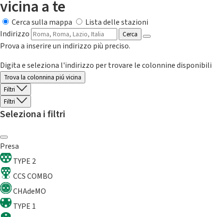
vicina a te
Cerca sulla mappa
Lista delle stazioni
Indirizzo
Cerca
Prova a inserire un indirizzo più preciso.
Digita e seleziona l'indirizzo per trovare le colonnine disponibili
Trova la colonnina piú vicina
Filtri
Filtri
Seleziona i filtri
Presa
TYPE 2
CCS COMBO
CHAdeMO
TYPE 1