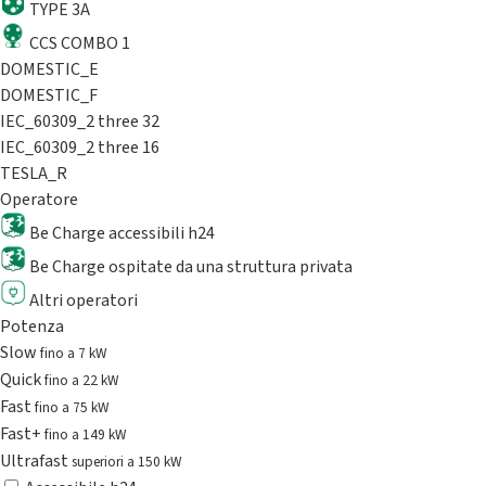
TYPE 3A
CCS COMBO 1
DOMESTIC_E
DOMESTIC_F
IEC_60309_2 three 32
IEC_60309_2 three 16
TESLA_R
Operatore
Be Charge accessibili h24
Be Charge ospitate da una struttura privata
Altri operatori
Potenza
Slow
fino a 7 kW
Quick
fino a 22 kW
Fast
fino a 75 kW
Fast+
fino a 149 kW
Ultrafast
superiori a 150 kW