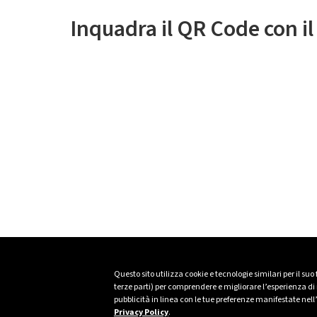
Inquadra il QR Code con i
Questo sito utilizza cookie e tecnologie similari per il suo
terze parti) per comprendere e migliorare l’esperienza di n
pubblicità in linea con le tue preferenze manifestate nell
Privacy Policy
.