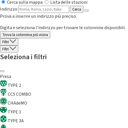
Cerca sulla mappa
Lista delle stazioni
Indirizzo
Cerca
Prova a inserire un indirizzo più preciso.
Digita e seleziona l'indirizzo per trovare le colonnine disponibili
Trova la colonnina piú vicina
Filtri
Filtri
Seleziona i filtri
Presa
TYPE 2
CCS COMBO
CHAdeMO
TYPE 1
TYPE 3A