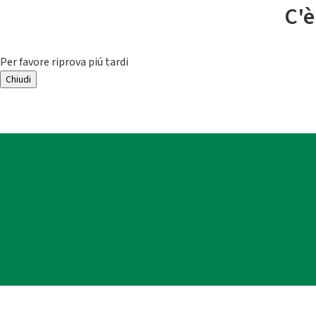
C'è
Per favore riprova piú tardi
Chiudi