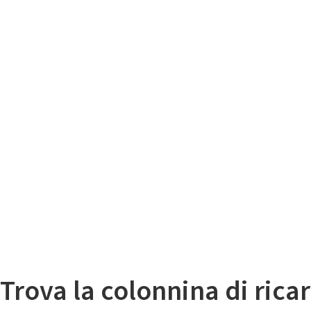
Il
Mappa colonnine di ricarica auto elettriche
Trova la colonnina di ricar