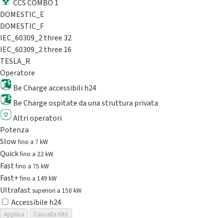
CCS COMBO 1
DOMESTIC_E
DOMESTIC_F
IEC_60309_2 three 32
IEC_60309_2 three 16
TESLA_R
Operatore
Be Charge accessibili h24
Be Charge ospitate da una struttura privata
Altri operatori
Potenza
Slow
fino a 7 kW
Quick
fino a 22 kW
Fast
fino a 75 kW
Fast+
fino a 149 kW
Ultrafast
superiori a 150 kW
Accessibile h24
Applica
Cancella filtri