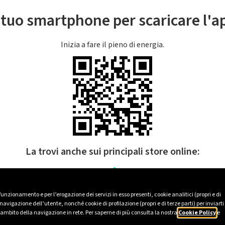
l tuo smartphone per scaricare l'
Inizia a fare il pieno di energia.
La trovi anche sui principali store online:
 funzionamento e per l’erogazione dei servizi in esso presenti, cookie analitici (propri e di
avigazione dell’utente, nonché cookie di profilazione (propri e di terze parti) per inviarti
’ambito della navigazione in rete. Per saperne di più consulta la nostra
Cookie Policy
e