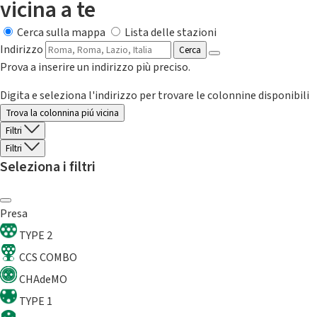
vicina a te
Cerca sulla mappa
Lista delle stazioni
Indirizzo
Cerca
Prova a inserire un indirizzo più preciso.
Digita e seleziona l'indirizzo per trovare le colonnine disponibili
Trova la colonnina piú vicina
Filtri
Filtri
Seleziona i filtri
Presa
TYPE 2
CCS COMBO
CHAdeMO
TYPE 1