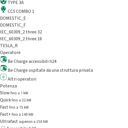
TYPE 3A
CCS COMBO 1
DOMESTIC_E
DOMESTIC_F
IEC_60309_2 three 32
IEC_60309_2 three 16
TESLA_R
Operatore
Be Charge accessibili h24
Be Charge ospitate da una struttura privata
Altri operatori
Potenza
Slow
fino a 7 kW
Quick
fino a 22 kW
Fast
fino a 75 kW
Fast+
fino a 149 kW
Ultrafast
superiori a 150 kW