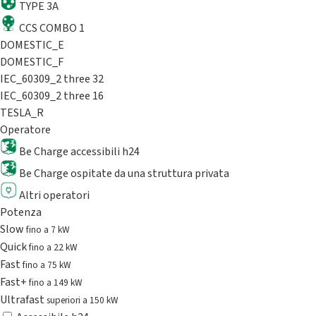
TYPE 3A
CCS COMBO 1
DOMESTIC_E
DOMESTIC_F
IEC_60309_2 three 32
IEC_60309_2 three 16
TESLA_R
Operatore
Be Charge accessibili h24
Be Charge ospitate da una struttura privata
Altri operatori
Potenza
Slow
fino a 7 kW
Quick
fino a 22 kW
Fast
fino a 75 kW
Fast+
fino a 149 kW
Ultrafast
superiori a 150 kW