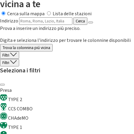
vicina a te
Cerca sulla mappa
Lista delle stazioni
Indirizzo
Cerca
Prova a inserire un indirizzo più preciso.
Digita e seleziona l'indirizzo per trovare le colonnine disponibili
Trova la colonnina piú vicina
Filtri
Filtri
Seleziona i filtri
Presa
TYPE 2
CCS COMBO
CHAdeMO
TYPE 1