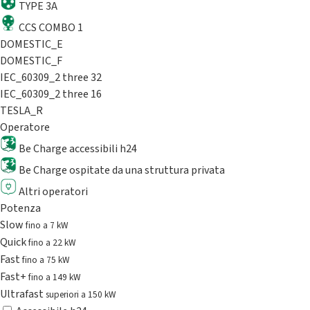
TYPE 3A
CCS COMBO 1
DOMESTIC_E
DOMESTIC_F
IEC_60309_2 three 32
IEC_60309_2 three 16
TESLA_R
Operatore
Be Charge accessibili h24
Be Charge ospitate da una struttura privata
Altri operatori
Potenza
Slow
fino a 7 kW
Quick
fino a 22 kW
Fast
fino a 75 kW
Fast+
fino a 149 kW
Ultrafast
superiori a 150 kW