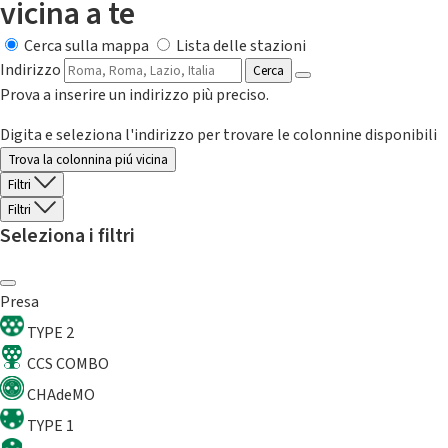
vicina a te
Cerca sulla mappa
Lista delle stazioni
Indirizzo
Cerca
Prova a inserire un indirizzo più preciso.
Digita e seleziona l'indirizzo per trovare le colonnine disponibili
Trova la colonnina piú vicina
Filtri
Filtri
Seleziona i filtri
Presa
TYPE 2
CCS COMBO
CHAdeMO
TYPE 1