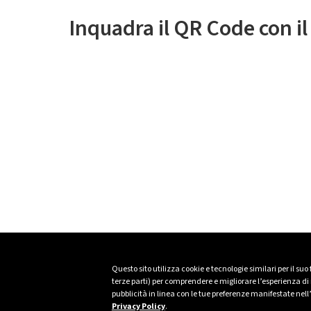
Inquadra il QR Code con i
Questo sito utilizza cookie e tecnologie similari per il suo
terze parti) per comprendere e migliorare l’esperienza di n
pubblicità in linea con le tue preferenze manifestate nell
Privacy Policy
.