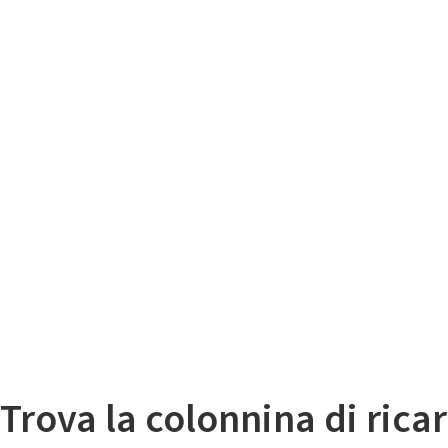
Il
Mappa colonnine di ricarica auto elettriche
Trova la colonnina di ricar