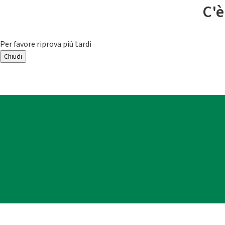
C'è
Per favore riprova piú tardi
Chiudi