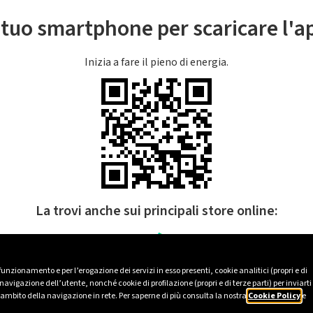
l tuo smartphone per scaricare l'
Inizia a fare il pieno di energia.
La trovi anche sui principali store online:
 funzionamento e per l’erogazione dei servizi in esso presenti, cookie analitici (propri e di
avigazione dell’utente, nonché cookie di profilazione (propri e di terze parti) per inviarti
’ambito della navigazione in rete. Per saperne di più consulta la nostra
Cookie Policy
e