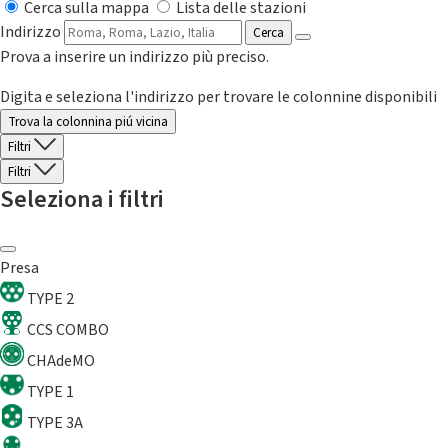
Cerca sulla mappa
Lista delle stazioni
Indirizzo
Cerca
Prova a inserire un indirizzo più preciso.
Digita e seleziona l'indirizzo per trovare le colonnine disponibili
Trova la colonnina piú vicina
Filtri
Filtri
Seleziona i filtri
Presa
TYPE 2
CCS COMBO
CHAdeMO
TYPE 1
TYPE 3A