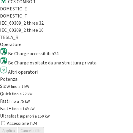
CCS COMBO 1
DOMESTIC_E
DOMESTIC_F
IEC_60309_2 three 32
IEC_60309_2 three 16
TESLA_R
Operatore
Be Charge accessibili h24
Be Charge ospitate da una struttura privata
Altri operatori
Potenza
Slow
fino a 7 kW
Quick
fino a 22 kW
Fast
fino a 75 kW
Fast+
fino a 149 kW
Ultrafast
superiori a 150 kW
Accessibile h24
Applica
Cancella filtri