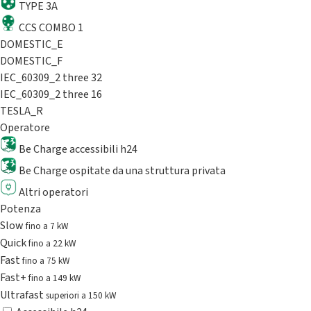
TYPE 3A
CCS COMBO 1
DOMESTIC_E
DOMESTIC_F
IEC_60309_2 three 32
IEC_60309_2 three 16
TESLA_R
Operatore
Be Charge accessibili h24
Be Charge ospitate da una struttura privata
Altri operatori
Potenza
Slow
fino a 7 kW
Quick
fino a 22 kW
Fast
fino a 75 kW
Fast+
fino a 149 kW
Ultrafast
superiori a 150 kW