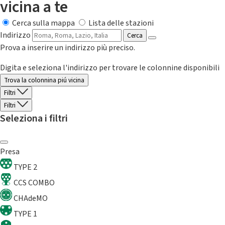
vicina a te
Cerca sulla mappa
Lista delle stazioni
Indirizzo
Cerca
Prova a inserire un indirizzo più preciso.
Digita e seleziona l'indirizzo per trovare le colonnine disponibili
Trova la colonnina piú vicina
Filtri
Filtri
Seleziona i filtri
Presa
TYPE 2
CCS COMBO
CHAdeMO
TYPE 1