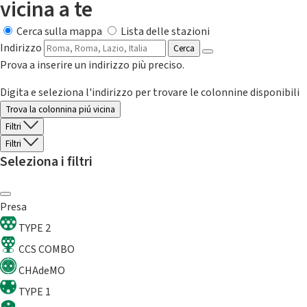
vicina a te
Cerca sulla mappa
Lista delle stazioni
Indirizzo
Cerca
Prova a inserire un indirizzo più preciso.
Digita e seleziona l'indirizzo per trovare le colonnine disponibili
Trova la colonnina piú vicina
Filtri
Filtri
Seleziona i filtri
Presa
TYPE 2
CCS COMBO
CHAdeMO
TYPE 1