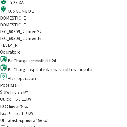
TYPE 3A
CCS COMBO 1
DOMESTIC_E
DOMESTIC_F
IEC_60309_2 three 32
IEC_60309_2 three 16
TESLA_R
Operatore
Be Charge accessibili h24
Be Charge ospitate da una struttura privata
Altri operatori
Potenza
Slow
fino a 7 kW
Quick
fino a 22 kW
Fast
fino a 75 kW
Fast+
fino a 149 kW
Ultrafast
superiori a 150 kW