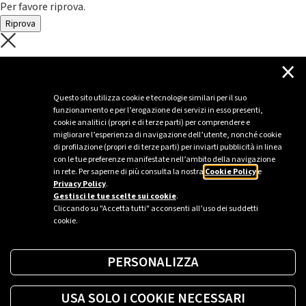
Per favore riprova.
Riprova
C'è un problema con il recupero dei
×
dati.
Questo sito utilizza cookie e tecnologie similari per il suo
funzionamento e per l’erogazione dei servizi in esso presenti,
Per favore riprova piú tardi
cookie analitici (propri e di terze parti) per comprendere e
migliorare l’esperienza di navigazione dell’utente, nonché cookie
Chiudi
di profilazione (propri e di terze parti) per inviarti pubblicità in linea
con le tue preferenze manifestate nell’ambito della navigazione
in rete. Per saperne di più consulta la nostra
Cookie Policy
e
Privacy Policy
.
Sei un’azienda o una PA?
Gestisci le tue scelte sui cookie
.
Cliccando su "Accetta tutti" acconsenti all’uso dei suddetti
cookie.
Trova la soluzione più giusta per te.
PERSONALIZZA
Richiedi una colonnina
USA SOLO I COOKIE NECESSARI