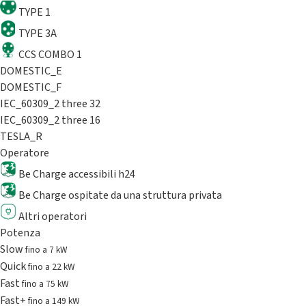
TYPE 1
TYPE 3A
CCS COMBO 1
DOMESTIC_E
DOMESTIC_F
IEC_60309_2 three 32
IEC_60309_2 three 16
TESLA_R
Operatore
Be Charge accessibili h24
Be Charge ospitate da una struttura privata
Altri operatori
Potenza
Slow
fino a 7 kW
Quick
fino a 22 kW
Fast
fino a 75 kW
Fast+
fino a 149 kW