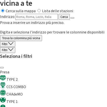
vicina a te
Cerca sulla mappa
Lista delle stazioni
Indirizzo
Cerca
Prova a inserire un indirizzo più preciso.
Digita e seleziona l'indirizzo per trovare le colonnine disponibili
Trova la colonnina piú vicina
Filtri
Filtri
Seleziona i filtri
Presa
TYPE 2
CCS COMBO
CHAdeMO
TYPE 1