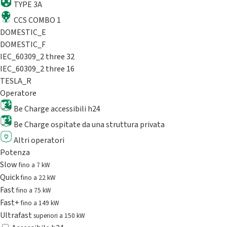
TYPE 3A
CCS COMBO 1
DOMESTIC_E
DOMESTIC_F
IEC_60309_2 three 32
IEC_60309_2 three 16
TESLA_R
Operatore
Be Charge accessibili h24
Be Charge ospitate da una struttura privata
Altri operatori
Potenza
Slow
fino a 7 kW
Quick
fino a 22 kW
Fast
fino a 75 kW
Fast+
fino a 149 kW
Ultrafast
superiori a 150 kW