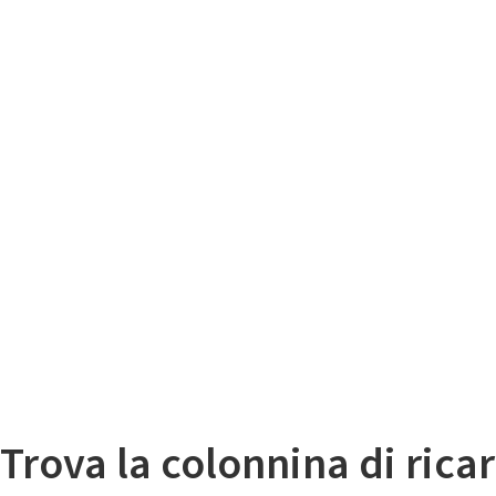
Il
Mappa colonnine di ricarica auto elettriche
Trova la colonnina di ricar