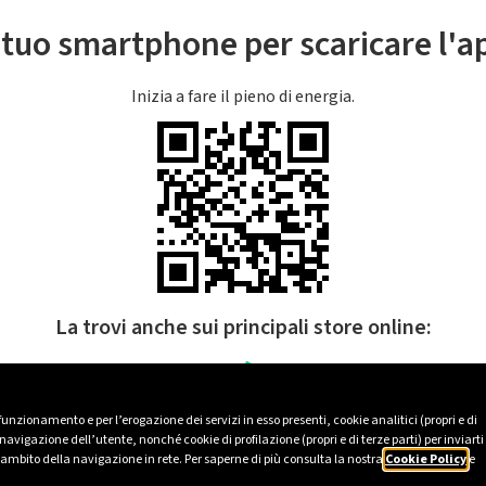
l tuo smartphone per scaricare l'
Inizia a fare il pieno di energia.
La trovi anche sui principali store online:
 funzionamento e per l’erogazione dei servizi in esso presenti, cookie analitici (propri e di
avigazione dell’utente, nonché cookie di profilazione (propri e di terze parti) per inviarti
’ambito della navigazione in rete. Per saperne di più consulta la nostra
Cookie Policy
e