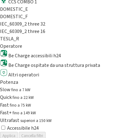
CCS COMBO 1
DOMESTIC_E
DOMESTIC_F
IEC_60309_2 three 32
IEC_60309_2 three 16
TESLA_R
Operatore
Be Charge accessibili h24
Be Charge ospitate da una struttura privata
Altri operatori
Potenza
Slow
fino a 7 kW
Quick
fino a 22 kW
Fast
fino a 75 kW
Fast+
fino a 149 kW
Ultrafast
superiori a 150 kW
Accessibile h24
Applica
Cancella filtri