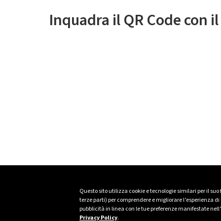
Inquadra il QR Code con i
Questo sito utilizza cookie e tecnologie similari per il suo
terze parti) per comprendere e migliorare l’esperienza di n
pubblicità in linea con le tue preferenze manifestate nell
Privacy Policy
.