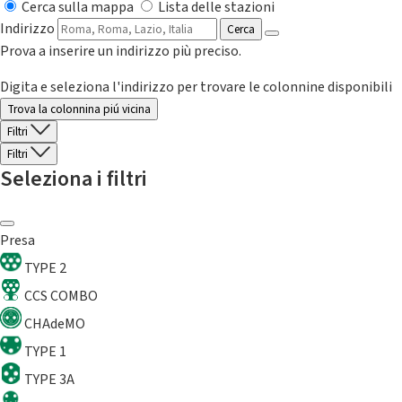
Cerca sulla mappa
Lista delle stazioni
Indirizzo
Cerca
Prova a inserire un indirizzo più preciso.
Digita e seleziona l'indirizzo per trovare le colonnine disponibili
Trova la colonnina piú vicina
Filtri
Filtri
Seleziona i filtri
Presa
TYPE 2
CCS COMBO
CHAdeMO
TYPE 1
TYPE 3A