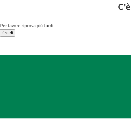
C'è
Per favore riprova piú tardi
Chiudi