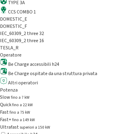
TYPE 3A
CCS COMBO 1
DOMESTIC_E
DOMESTIC_F
IEC_60309_2 three 32
IEC_60309_2 three 16
TESLA_R
Operatore
Be Charge accessibili h24
Be Charge ospitate da una struttura privata
Altri operatori
Potenza
Slow
fino a 7 kW
Quick
fino a 22 kW
Fast
fino a 75 kW
Fast+
fino a 149 kW
Ultrafast
superiori a 150 kW