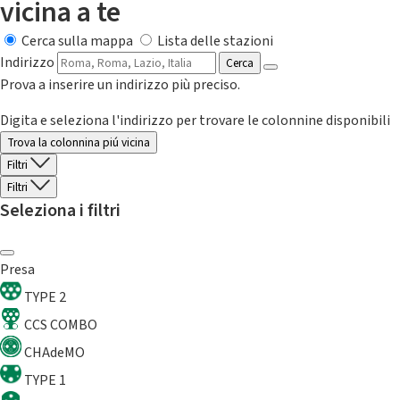
vicina a te
Cerca sulla mappa
Lista delle stazioni
Indirizzo
Cerca
Prova a inserire un indirizzo più preciso.
Digita e seleziona l'indirizzo per trovare le colonnine disponibili
Trova la colonnina piú vicina
Filtri
Filtri
Seleziona i filtri
Presa
TYPE 2
CCS COMBO
CHAdeMO
TYPE 1