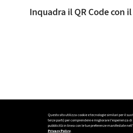
Inquadra il QR Code con i
Questo sito utilizza cookie e tecnologie similari per il suo
terze parti) per comprendere e migliorare l’esperienza di n
pubblicità in linea con le tue preferenze manifestate nell
Privacy Policy
.