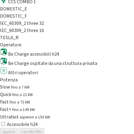
CCS COMBO 1
DOMESTIC_E
DOMESTIC_F
IEC_60309_2 three 32
IEC_60309_2 three 16
TESLA_R
Operatore
Be Charge accessibili h24
Be Charge ospitate da una struttura privata
Altri operatori
Potenza
Slow
fino a 7 kW
Quick
fino a 22 kW
Fast
fino a 75 kW
Fast+
fino a 149 kW
Ultrafast
superiori a 150 kW
Accessibile h24
Applica
Cancella filtri