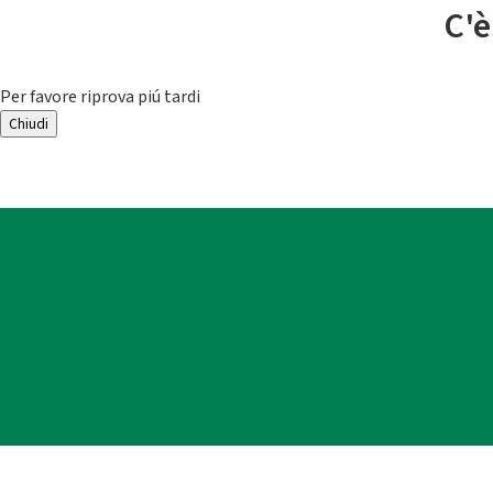
C'è
Per favore riprova piú tardi
Chiudi