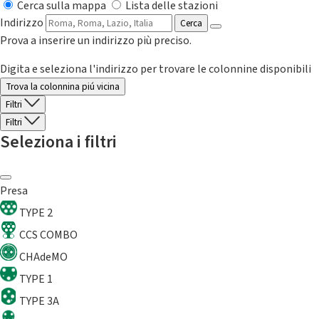
Cerca sulla mappa
Lista delle stazioni
Indirizzo
Cerca
Prova a inserire un indirizzo più preciso.
Digita e seleziona l'indirizzo per trovare le colonnine disponibili
Trova la colonnina piú vicina
Filtri
Filtri
Seleziona i filtri
Presa
TYPE 2
CCS COMBO
CHAdeMO
TYPE 1
TYPE 3A