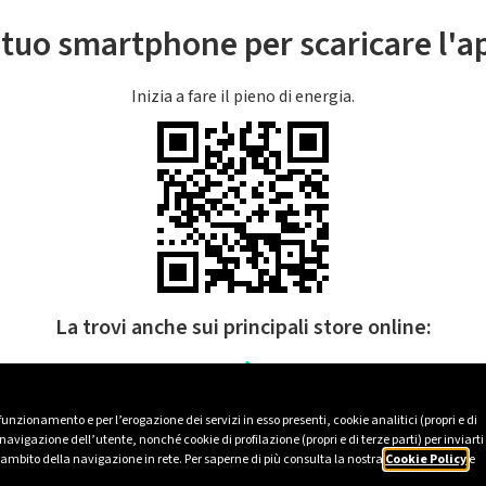
l tuo smartphone per scaricare l'
Inizia a fare il pieno di energia.
La trovi anche sui principali store online:
 funzionamento e per l’erogazione dei servizi in esso presenti, cookie analitici (propri e di
avigazione dell’utente, nonché cookie di profilazione (propri e di terze parti) per inviarti
’ambito della navigazione in rete. Per saperne di più consulta la nostra
Cookie Policy
e