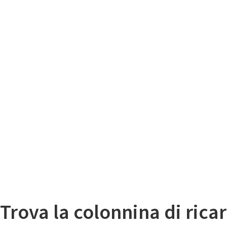
Il
Mappa colonnine di ricarica auto elettriche
Trova la colonnina di ricar