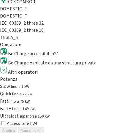
CCS COMBO 1
DOMESTIC_E
DOMESTIC_F
IEC_60309_2 three 32
IEC_60309_2 three 16
TESLA_R
Operatore
Be Charge accessibili h24
Be Charge ospitate da una struttura privata
Altri operatori
Potenza
Slow
fino a 7 kW
Quick
fino a 22 kW
Fast
fino a 75 kW
Fast+
fino a 149 kW
Ultrafast
superiori a 150 kW
Accessibile h24
Applica
Cancella filtri