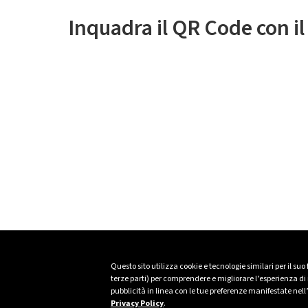
Inquadra il QR Code con i
Questo sito utilizza cookie e tecnologie similari per il suo
terze parti) per comprendere e migliorare l’esperienza di n
pubblicità in linea con le tue preferenze manifestate nell
Privacy Policy
.