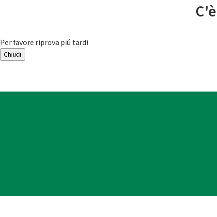
C'è
Per favore riprova piú tardi
Chiudi