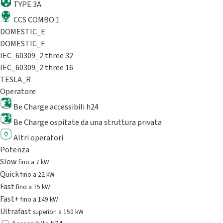
TYPE 3A
CCS COMBO 1
DOMESTIC_E
DOMESTIC_F
IEC_60309_2 three 32
IEC_60309_2 three 16
TESLA_R
Operatore
Be Charge accessibili h24
Be Charge ospitate da una struttura privata
Altri operatori
Potenza
Slow
fino a 7 kW
Quick
fino a 22 kW
Fast
fino a 75 kW
Fast+
fino a 149 kW
Ultrafast
superiori a 150 kW