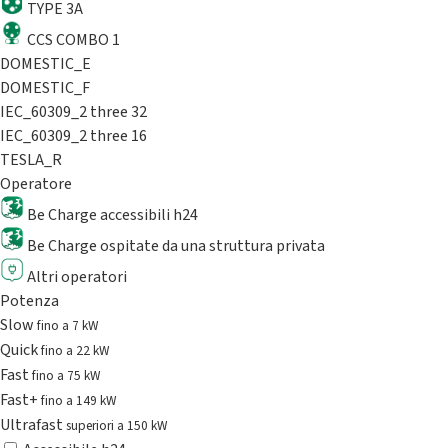
TYPE 3A
CCS COMBO 1
DOMESTIC_E
DOMESTIC_F
IEC_60309_2 three 32
IEC_60309_2 three 16
TESLA_R
Operatore
Be Charge accessibili h24
Be Charge ospitate da una struttura privata
Altri operatori
Potenza
Slow
fino a 7 kW
Quick
fino a 22 kW
Fast
fino a 75 kW
Fast+
fino a 149 kW
Ultrafast
superiori a 150 kW