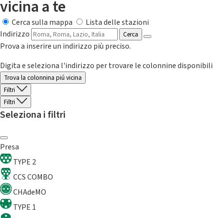
vicina a te
Cerca sulla mappa
Lista delle stazioni
Indirizzo
Cerca
Prova a inserire un indirizzo più preciso.
Digita e seleziona l'indirizzo per trovare le colonnine disponibili
Trova la colonnina piú vicina
Filtri
Filtri
Seleziona i filtri
Presa
TYPE 2
CCS COMBO
CHAdeMO
TYPE 1