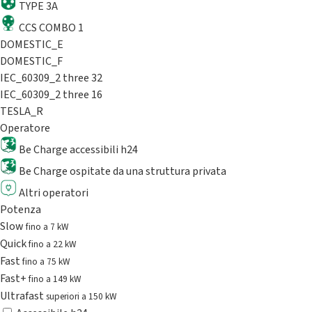
TYPE 3A
CCS COMBO 1
DOMESTIC_E
DOMESTIC_F
IEC_60309_2 three 32
IEC_60309_2 three 16
TESLA_R
Operatore
Be Charge accessibili h24
Be Charge ospitate da una struttura privata
Altri operatori
Potenza
Slow
fino a 7 kW
Quick
fino a 22 kW
Fast
fino a 75 kW
Fast+
fino a 149 kW
Ultrafast
superiori a 150 kW