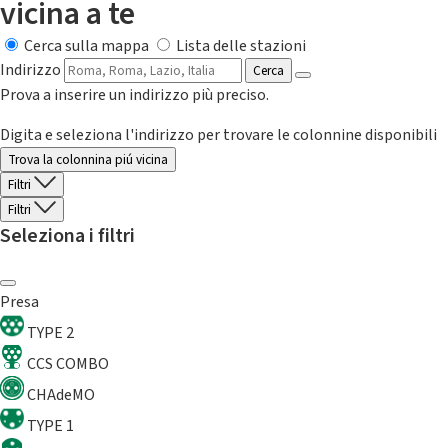
vicina a te
Cerca sulla mappa
Lista delle stazioni
Indirizzo
Cerca
Prova a inserire un indirizzo più preciso.
Digita e seleziona l'indirizzo per trovare le colonnine disponibili
Trova la colonnina piú vicina
Filtri
Filtri
Seleziona i filtri
Presa
TYPE 2
CCS COMBO
CHAdeMO
TYPE 1