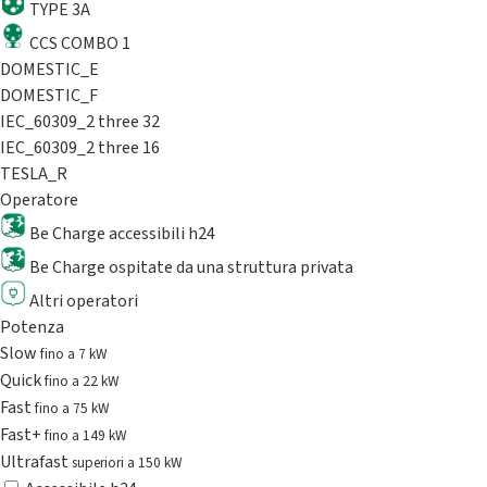
TYPE 3A
CCS COMBO 1
DOMESTIC_E
DOMESTIC_F
IEC_60309_2 three 32
IEC_60309_2 three 16
TESLA_R
Operatore
Be Charge accessibili h24
Be Charge ospitate da una struttura privata
Altri operatori
Potenza
Slow
fino a 7 kW
Quick
fino a 22 kW
Fast
fino a 75 kW
Fast+
fino a 149 kW
Ultrafast
superiori a 150 kW