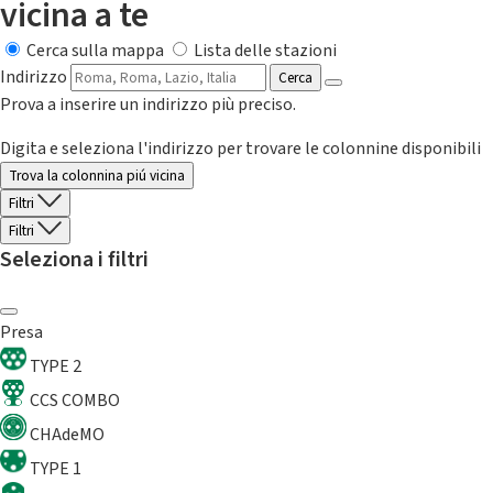
vicina a te
Cerca sulla mappa
Lista delle stazioni
Indirizzo
Cerca
Prova a inserire un indirizzo più preciso.
Digita e seleziona l'indirizzo per trovare le colonnine disponibili
Trova la colonnina piú vicina
Filtri
Filtri
Seleziona i filtri
Presa
TYPE 2
CCS COMBO
CHAdeMO
TYPE 1