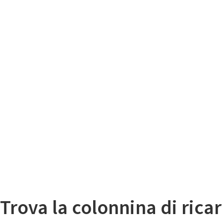
Il
Mappa colonnine di ricarica auto elettriche
Trova la colonnina di ricar