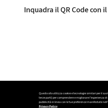
Inquadra il QR Code con i
Questo sito utilizza cookie e tecnologie similari per il suo
terze parti) per comprendere e migliorare l’esperienza di n
pubblicità in linea con le tue preferenze manifestate nell
Privacy Policy
.