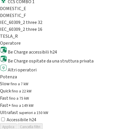
CCS COMBO 1
DOMESTIC_E
DOMESTIC_F
IEC_60309_2 three 32
IEC_60309_2 three 16
TESLA_R
Operatore
Be Charge accessibili h24
Be Charge ospitate da una struttura privata
Altri operatori
Potenza
Slow
fino a 7 kW
Quick
fino a 22 kW
Fast
fino a 75 kW
Fast+
fino a 149 kW
Ultrafast
superiori a 150 kW
Accessibile h24
Applica
Cancella filtri