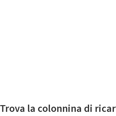
Il
Mappa colonnine di ricarica auto elettriche
Trova la colonnina di ricar