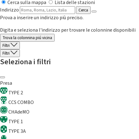
Cerca sulla mappa
Lista delle stazioni
Indirizzo
Cerca
Prova a inserire un indirizzo più preciso.
Digita e seleziona l'indirizzo per trovare le colonnine disponibili
Trova la colonnina piú vicina
Filtri
Filtri
Seleziona i filtri
Presa
TYPE 2
CCS COMBO
CHAdeMO
TYPE 1
TYPE 3A