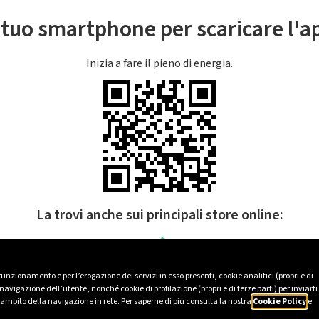
l tuo smartphone per scaricare l'
Inizia a fare il pieno di energia.
La trovi anche sui principali store online:
 funzionamento e per l’erogazione dei servizi in esso presenti, cookie analitici (propri e di
avigazione dell’utente, nonché cookie di profilazione (propri e di terze parti) per inviarti
’ambito della navigazione in rete. Per saperne di più consulta la nostra
Cookie Policy
e