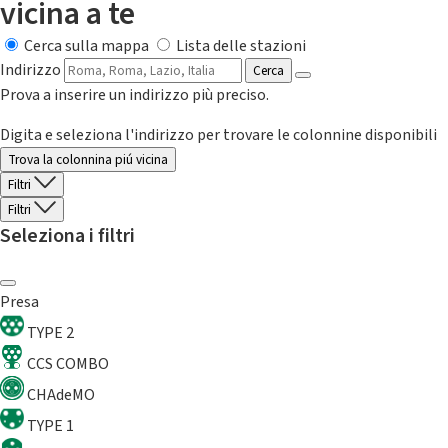
vicina a te
Cerca sulla mappa
Lista delle stazioni
Indirizzo
Cerca
Prova a inserire un indirizzo più preciso.
Digita e seleziona l'indirizzo per trovare le colonnine disponibili
Trova la colonnina piú vicina
Filtri
Filtri
Seleziona i filtri
Presa
TYPE 2
CCS COMBO
CHAdeMO
TYPE 1