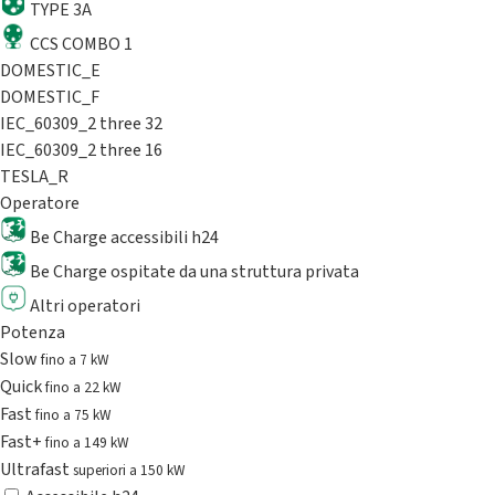
TYPE 3A
CCS COMBO 1
DOMESTIC_E
DOMESTIC_F
IEC_60309_2 three 32
IEC_60309_2 three 16
TESLA_R
Operatore
Be Charge accessibili h24
Be Charge ospitate da una struttura privata
Altri operatori
Potenza
Slow
fino a 7 kW
Quick
fino a 22 kW
Fast
fino a 75 kW
Fast+
fino a 149 kW
Ultrafast
superiori a 150 kW