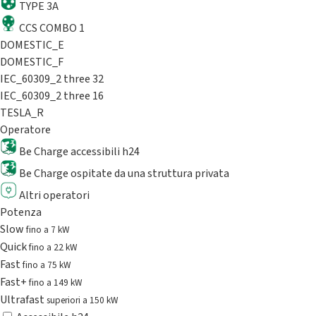
TYPE 3A
CCS COMBO 1
DOMESTIC_E
DOMESTIC_F
IEC_60309_2 three 32
IEC_60309_2 three 16
TESLA_R
Operatore
Be Charge accessibili h24
Be Charge ospitate da una struttura privata
Altri operatori
Potenza
Slow
fino a 7 kW
Quick
fino a 22 kW
Fast
fino a 75 kW
Fast+
fino a 149 kW
Ultrafast
superiori a 150 kW