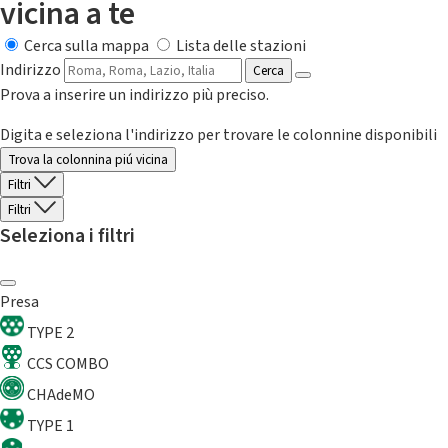
vicina a te
Cerca sulla mappa
Lista delle stazioni
Indirizzo
Cerca
Prova a inserire un indirizzo più preciso.
Digita e seleziona l'indirizzo per trovare le colonnine disponibili
Trova la colonnina piú vicina
Filtri
Filtri
Seleziona i filtri
Presa
TYPE 2
CCS COMBO
CHAdeMO
TYPE 1