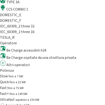
TYPE 3A
CCS COMBO 1
DOMESTIC_E
DOMESTIC_F
IEC_60309_2 three 32
IEC_60309_2 three 16
TESLA_R
Operatore
Be Charge accessibili h24
Be Charge ospitate da una struttura privata
Altri operatori
Potenza
Slow
fino a 7 kW
Quick
fino a 22 kW
Fast
fino a 75 kW
Fast+
fino a 149 kW
Ultrafast
superiori a 150 kW