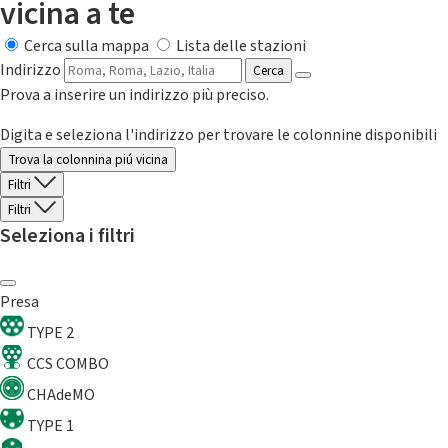
vicina a te
Cerca sulla mappa
Lista delle stazioni
Indirizzo
Cerca
Prova a inserire un indirizzo più preciso.
Digita e seleziona l'indirizzo per trovare le colonnine disponibili
Trova la colonnina piú vicina
Filtri
Filtri
Seleziona i filtri
Presa
TYPE 2
CCS COMBO
CHAdeMO
TYPE 1