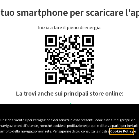
l tuo smartphone per scaricare l'
Inizia a fare il pieno di energia.
La trovi anche sui principali store online:
 funzionamento e per l’erogazione dei servizi in esso presenti, cookie analitici (propri e di
avigazione dell’utente, nonché cookie di profilazione (propri e di terze parti) per inviarti
’ambito della navigazione in rete. Per saperne di più consulta la nostra
Cookie Policy
e