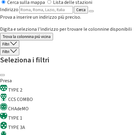
Cerca sulla mappa
Lista delle stazioni
Indirizzo
Cerca
Prova a inserire un indirizzo più preciso.
Digita e seleziona l'indirizzo per trovare le colonnine disponibili
Trova la colonnina piú vicina
Filtri
Filtri
Seleziona i filtri
Presa
TYPE 2
CCS COMBO
CHAdeMO
TYPE 1
TYPE 3A