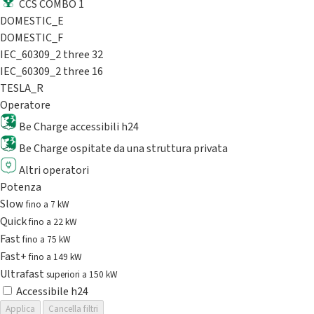
CCS COMBO 1
DOMESTIC_E
DOMESTIC_F
IEC_60309_2 three 32
IEC_60309_2 three 16
TESLA_R
Operatore
Be Charge accessibili h24
Be Charge ospitate da una struttura privata
Altri operatori
Potenza
Slow
fino a 7 kW
Quick
fino a 22 kW
Fast
fino a 75 kW
Fast+
fino a 149 kW
Ultrafast
superiori a 150 kW
Accessibile h24
Applica
Cancella filtri