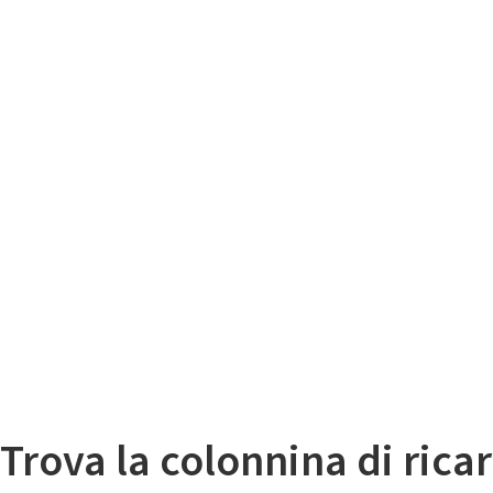
Il
Mappa colonnine di ricarica auto elettriche
Trova la colonnina di ricar