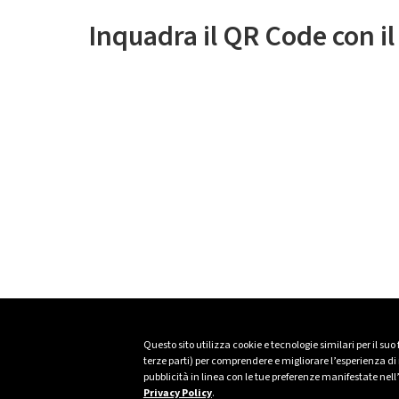
Inquadra il QR Code con i
Questo sito utilizza cookie e tecnologie similari per il suo
terze parti) per comprendere e migliorare l’esperienza di n
pubblicità in linea con le tue preferenze manifestate nell
Privacy Policy
.