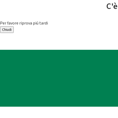
C'è
Per favore riprova piú tardi
Chiudi