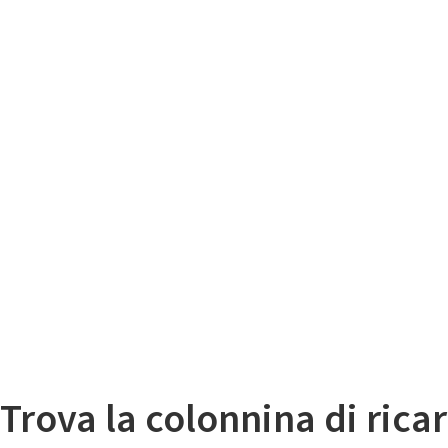
Il
Mappa colonnine di ricarica auto elettriche
Trova la colonnina di ricar