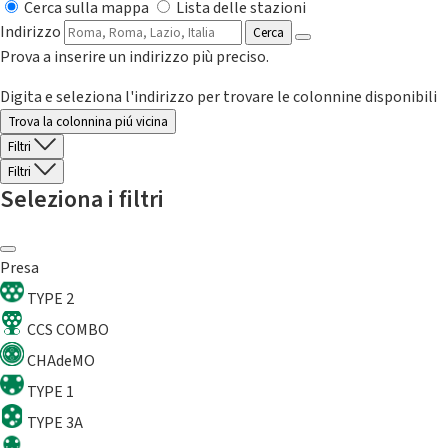
Cerca sulla mappa
Lista delle stazioni
Indirizzo
Cerca
Prova a inserire un indirizzo più preciso.
Digita e seleziona l'indirizzo per trovare le colonnine disponibili
Trova la colonnina piú vicina
Filtri
Filtri
Seleziona i filtri
Presa
TYPE 2
CCS COMBO
CHAdeMO
TYPE 1
TYPE 3A