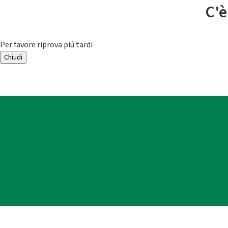
C'è
Per favore riprova piú tardi
Chiudi