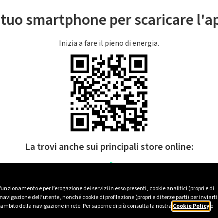
l tuo smartphone per scaricare l'
Inizia a fare il pieno di energia.
La trovi anche sui principali store online:
 funzionamento e per l’erogazione dei servizi in esso presenti, cookie analitici (propri e di
avigazione dell’utente, nonché cookie di profilazione (propri e di terze parti) per inviarti
’ambito della navigazione in rete. Per saperne di più consulta la nostra
Cookie Policy
e