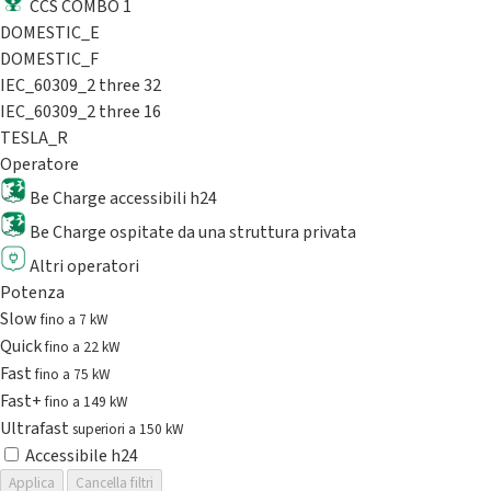
CCS COMBO 1
DOMESTIC_E
DOMESTIC_F
IEC_60309_2 three 32
IEC_60309_2 three 16
TESLA_R
Operatore
Be Charge accessibili h24
Be Charge ospitate da una struttura privata
Altri operatori
Potenza
Slow
fino a 7 kW
Quick
fino a 22 kW
Fast
fino a 75 kW
Fast+
fino a 149 kW
Ultrafast
superiori a 150 kW
Accessibile h24
Applica
Cancella filtri