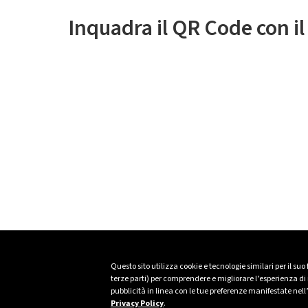
Inquadra il QR Code con i
Questo sito utilizza cookie e tecnologie similari per il suo
terze parti) per comprendere e migliorare l’esperienza di n
pubblicità in linea con le tue preferenze manifestate nell
Privacy Policy
.