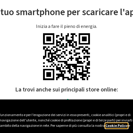
l tuo smartphone per scaricare l'
Inizia a fare il pieno di energia.
La trovi anche sui principali store online:
 funzionamento e per l’erogazione dei servizi in esso presenti, cookie analitici (propri e di
avigazione dell’utente, nonché cookie di profilazione (propri e di terze parti) per inviarti
’ambito della navigazione in rete. Per saperne di più consulta la nostra
Cookie Policy
e