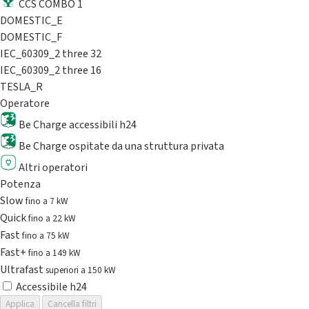
CCS COMBO 1
DOMESTIC_E
DOMESTIC_F
IEC_60309_2 three 32
IEC_60309_2 three 16
TESLA_R
Operatore
Be Charge accessibili h24
Be Charge ospitate da una struttura privata
Altri operatori
Potenza
Slow
fino a 7 kW
Quick
fino a 22 kW
Fast
fino a 75 kW
Fast+
fino a 149 kW
Ultrafast
superiori a 150 kW
Accessibile h24
Applica
Cancella filtri