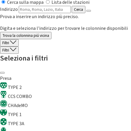
Cerca sulla mappa
Lista delle stazioni
Indirizzo
Cerca
Prova a inserire un indirizzo più preciso.
Digita e seleziona l'indirizzo per trovare le colonnine disponibili
Trova la colonnina piú vicina
Filtri
Filtri
Seleziona i filtri
Presa
TYPE 2
CCS COMBO
CHAdeMO
TYPE 1
TYPE 3A