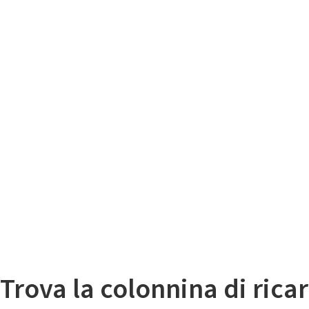
Il
Mappa colonnine di ricarica auto elettriche
Trova la colonnina di ricar