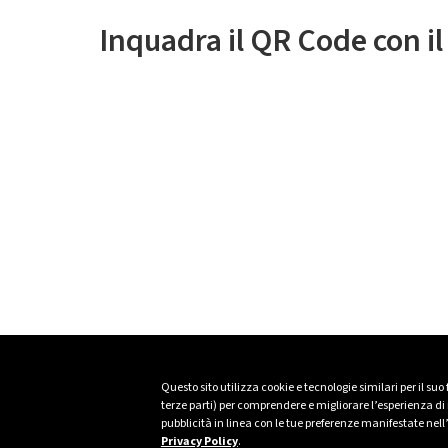
Inquadra il QR Code con i
Questo sito utilizza cookie e tecnologie similari per il suo
terze parti) per comprendere e migliorare l’esperienza di n
pubblicità in linea con le tue preferenze manifestate nell
Privacy Policy
.