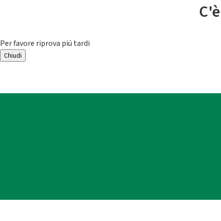
C'è
Per favore riprova piú tardi
Chiudi