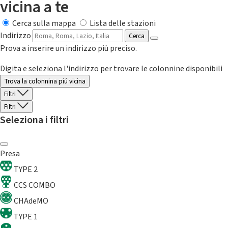
vicina a te
Cerca sulla mappa
Lista delle stazioni
Indirizzo
Cerca
Prova a inserire un indirizzo più preciso.
Digita e seleziona l'indirizzo per trovare le colonnine disponibili
Trova la colonnina piú vicina
Filtri
Filtri
Seleziona i filtri
Presa
TYPE 2
CCS COMBO
CHAdeMO
TYPE 1