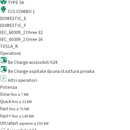
TYPE 3A
CCS COMBO 1
DOMESTIC_E
DOMESTIC_F
IEC_60309_2 three 32
IEC_60309_2 three 16
TESLA_R
Operatore
Be Charge accessibili h24
Be Charge ospitate da una struttura privata
Altri operatori
Potenza
Slow
fino a 7 kW
Quick
fino a 22 kW
Fast
fino a 75 kW
Fast+
fino a 149 kW
Ultrafast
superiori a 150 kW