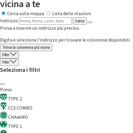
vicina a te
Cerca sulla mappa
Lista delle stazioni
Indirizzo
Cerca
Prova a inserire un indirizzo più preciso.
Digita e seleziona l'indirizzo per trovare le colonnine disponibili
Trova la colonnina piú vicina
Filtri
Filtri
Seleziona i filtri
Presa
TYPE 2
CCS COMBO
CHAdeMO
TYPE 1