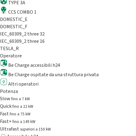
TYPE 3A
CCS COMBO 1
DOMESTIC_E
DOMESTIC_F
IEC_60309_2 three 32
IEC_60309_2 three 16
TESLA_R
Operatore
Be Charge accessibili h24
Be Charge ospitate da una struttura privata
Altri operatori
Potenza
Slow
fino a 7 kW
Quick
fino a 22 kW
Fast
fino a 75 kW
Fast+
fino a 149 kW
Ultrafast
superiori a 150 kW